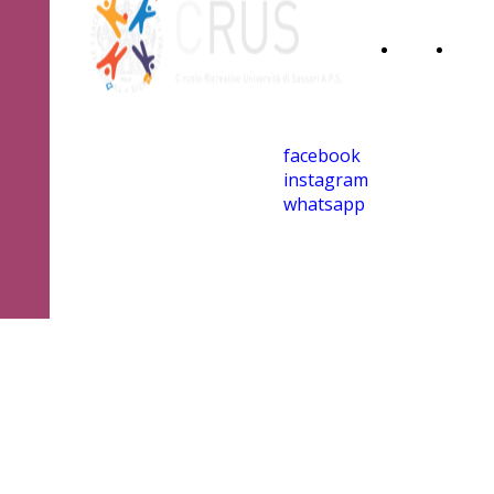
Home
Iscri
Page
al
facebook
CRU
instagram
whatsapp