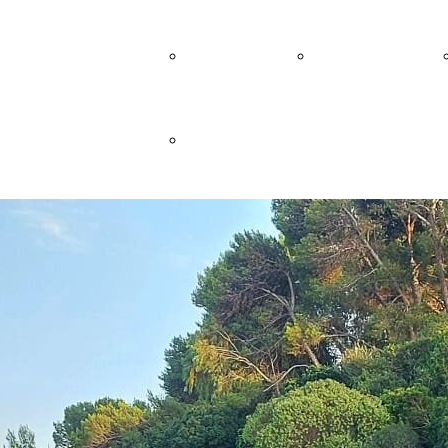
Teatro
Scadute
A.N.C.I.U.
Gallery