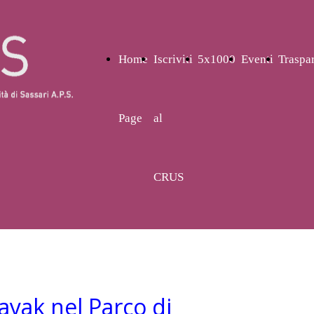
Home
Iscriviti
5x1000
Eventi
Traspa
Page
al
CRUS
ayak nel Parco di