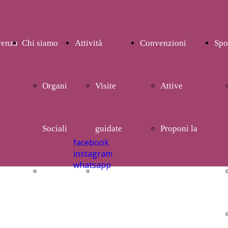
renza
Chi siamo
Attività
Convenzioni
Spo
Organi
Visite
Attive
Sociali
guidate
Proponi la
facebook
instagram
whatsapp
Storia
Gite ed
tua
escursioni
convenzione